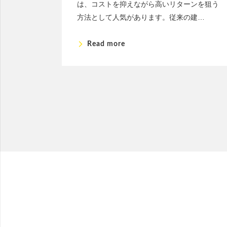
は、コストを抑えながら高いリターンを狙う
方法として人気があります。従来の建…
arrow_forward_ios
Read more