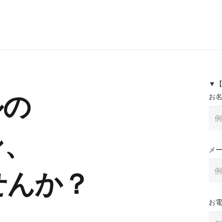
▼
ルの
お
ン、
メ
せんか？
お