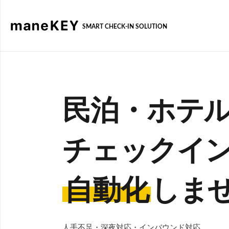
SMART CHECK-IN SOLUTION
民泊・ホテ
チェックイ
自動化
しま
人手不足・深夜対応・インバウンド対応……