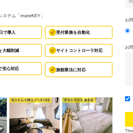
ステム「maneKEY」
お
0日で導入
受付業務を自動化
✓
お
を大幅削減
サイトコントローラ対応
✓
で安心対応
旅館業法に対応
✓
Thi