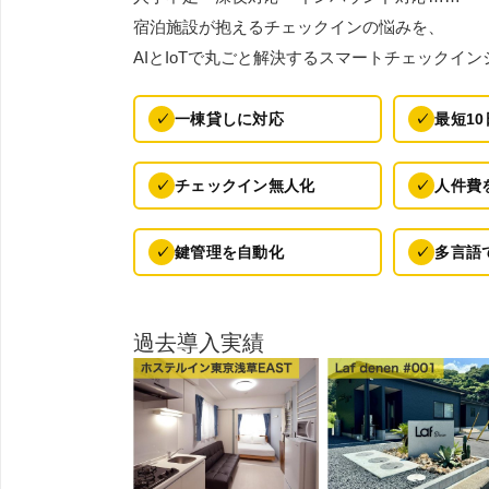
宿泊施設が抱えるチェックインの悩みを、
AIとIoTで丸ごと解決するスマートチェックインシ
一棟貸しに対応
最短1
✓
✓
チェックイン無人化
人件費
✓
✓
鍵管理を自動化
多言語
✓
✓
過去導入実績