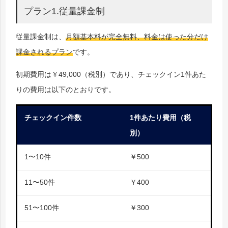
プラン1.従量課金制
従量課金制は、
月額基本料が完全無料、料金は使った分だけ
課金されるプラン
です。
初期費用は￥49,000（税別）であり、チェックイン1件あた
りの費用は以下のとおりです。
チェックイン件数
1
件あたり費用（税
別）
1
〜
10
件
￥
500
11
〜
50
件
￥
400
51
〜
100
件
￥
300