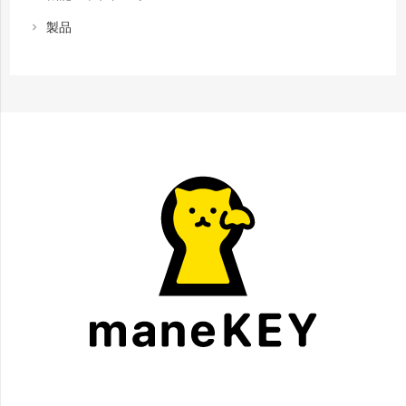
製品
chevron_right