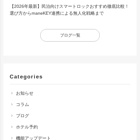
【2026年最新】民泊向けスマートロックおすすめ徹底比較！
選び方からmaneKEY連携による無人化戦略まで
ブログ一覧
Categories
お知らせ
chevron_right
コラム
chevron_right
ブログ
chevron_right
ホテル予約
chevron_right
機能アップデート
chevron_right