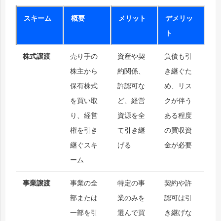
スキーム
概要
メリット
デメリッ
ト
株式譲渡
売り手の
資産や契
負債も引
株主から
約関係、
き継ぐた
保有株式
許認可な
め、リス
を買い取
ど、経営
クが伴う
り、経営
資源を全
ある程度
権を引き
て引き継
の買収資
継ぐスキ
げる
金が必要
ーム
事業譲渡
事業の全
特定の事
契約や許
部または
業のみを
認可は引
一部を引
選んで買
き継げな