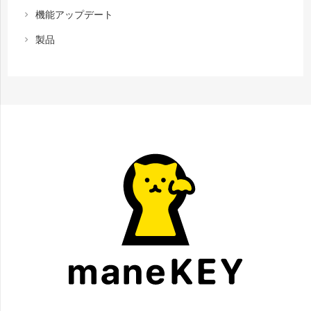
機能アップデート
chevron_right
製品
chevron_right