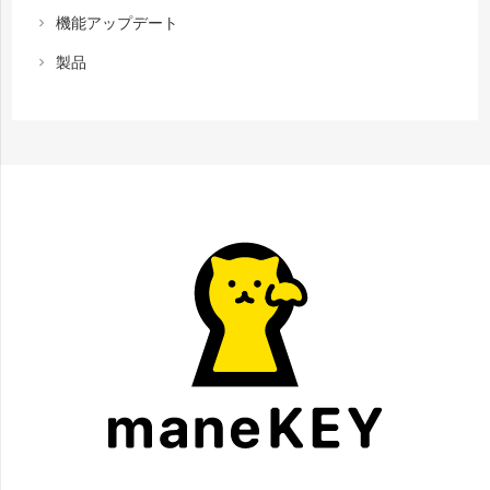
機能アップデート
chevron_right
製品
chevron_right