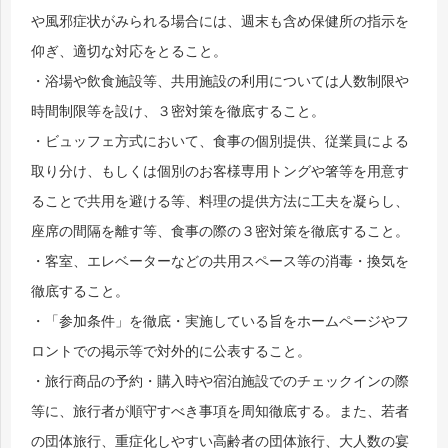
や風邪症状がみられる場合には、週末も含め保健所の指示を
仰ぎ、適切な対応をとること。
・浴場や飲食施設等、共用施設の利用については人数制限や
時間制限等を設け、３密対策を徹底すること。
・ビュッフェ方式において、食事の個別提供、従業員による
取り分け、もしくは個別のお客様専用トングや箸等を用意す
ることで共用を避ける等、料理の提供方法に工夫を凝らし、
座席の間隔を離す等、食事の際の３密対策を徹底すること。
・客室、エレベーターなどの共用スペース等の消毒・換気を
徹底すること。
・「参加条件」を徹底・実施している旨をホームページやフ
ロントでの掲示等で対外的に公表すること。
・旅行商品の予約・購入時や宿泊施設でのチェックインの際
等に、旅行者が順守すべき事項を周知徹底する。また、若者
の団体旅行、重症化しやすい高齢者の団体旅行、大人数の宴